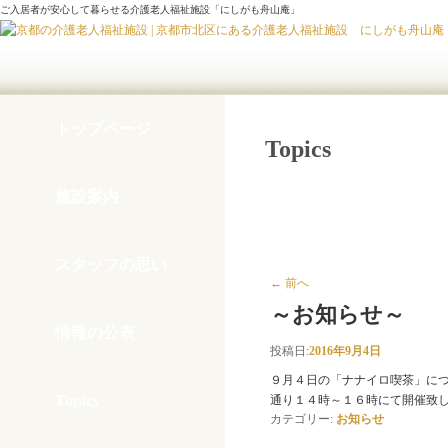
ご入居者が安心して暮らせる介護老人福祉施設「にしがも舟山庵」
トップページ
Topics
施設案内
個別記事： 2016年09月0
スタッフの思い
←
前へ
～お知らせ～
情報の公表
投稿日:
2016年9月4日
９月４日の「ナナイロ喫茶」に
Topics
通り１４時～１６時にて開催致
カテゴリー:
お知らせ