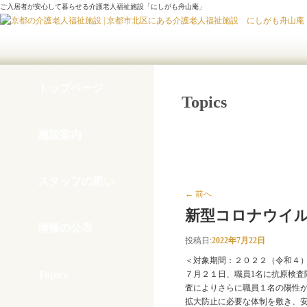
ご入居者が安心して暮らせる介護老人福祉施設「にしがも舟山庵」
トップページ
Topics
施設案内
個別記事： 2022年07月2
スタッフの思い
←
前へ
新型コロナウイ
情報の公表
投稿日:
2022年7月22日
＜対象期間：２０２２（令和４
Topics
７月２１日、職員1名に抗原検査
査によりさらに職員１名の陽性
拡大防止に必要な体制を敷き、