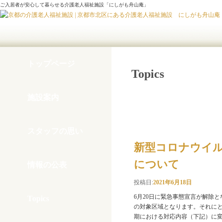
ご入居者が安心して暮らせる介護老人福祉施設「にしがも舟山庵」
トップページ
Topics
施設案内
月別アーカイブ： 2021年
スタッフの思い
新型コロナウイ
について
情報の公表
投稿日:
2021年6月18日
6月20日に緊急事態宣言が解除
Topics
の対象区域となります。それに
期における対応内容（下記）に変