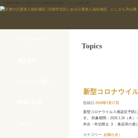
ご入居者が安心して暮らせる介護老人福祉施設「にしがも舟山庵」
トップページ
Topics
施設案内
月別アーカイブ： 2020年
スタッフの思い
新型コロナウイ
情報の公表
投稿日:
2020年3月27日
新型コロナウイルス感染症予防にお
す。 対象期間：2020.3.26（木
Topics
外出・外泊禁止 ３．食品等の差
カテゴリー:
お知らせ
|